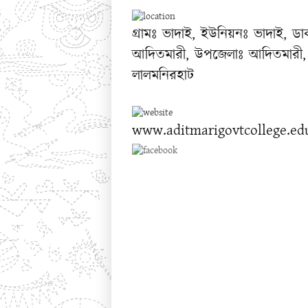
গ্রামঃ ভাদাই, ইউনিয়নঃ ভাদাই, ড
আদিতমারী, উপজেলাঃ আদিতমারী,
লালমনিরহাট
www.aditmarigovtcollege.ed