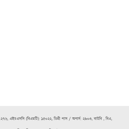
৭২৭৬, এইচএসসি (বিএমটি): ১৫০২২, ডিগ্রী পাস / অনার্স: ২৯০৩, বাউবি , বিএ,