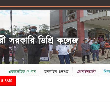
ী সরকারি ডিগ্রি কলেজ
ক
একাডেমিক পেপার
অনলাইন প্রশ্নপত্র
এ্যাসাইনমেন্ট
শিক্ষ
ড ও SMS