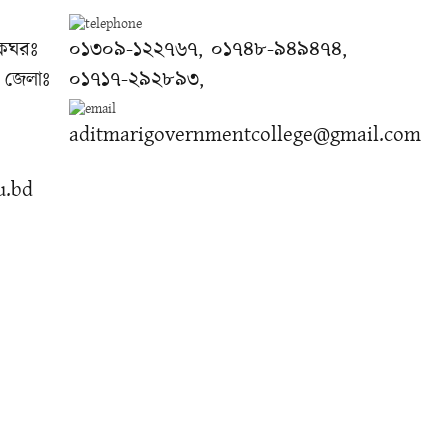
াকঘরঃ
০১৩০৯-১২২৭৬৭, ০১৭৪৮-৯৪৯৪৭৪,
 জেলাঃ
০১৭১৭-২৯২৮৯৩,
aditmarigovernmentcollege@gmail.com
u.bd