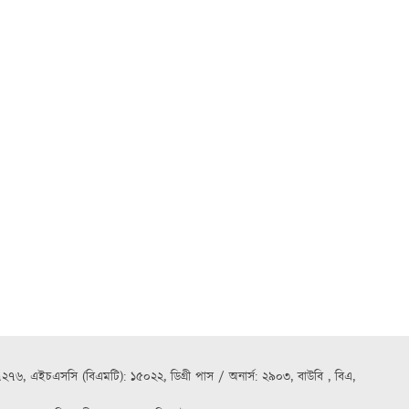
৭২৭৬, এইচএসসি (বিএমটি): ১৫০২২, ডিগ্রী পাস / অনার্স: ২৯০৩, বাউবি , বিএ,