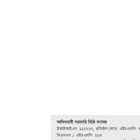
আদিতমারী সরকারি ডিগ্রি কলেজ
ইআইআইএন: ১২২৭৬৭
,
প্রতিষ্ঠান কোড: এইচএসসি: 
বিএসএস / এইচএসসি: ২৬৩