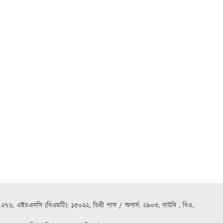
৭২৭৬, এইচএসসি (বিএমটি): ১৫০২২, ডিগ্রী পাস / অনার্স: ২৯০৩, বাউবি , বিএ,