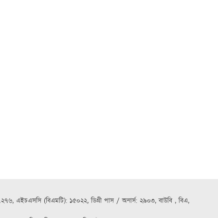
৭২৭৬, এইচএসসি (বিএমটি): ১৫০২২, ডিগ্রী পাস / অনার্স: ২৯০৩, বাউবি , বিএ,